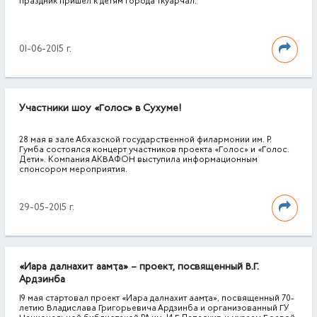
праздник пришел к детям города Ткуарчал.
01-06-2015 г.
Участники шоу «Голос» в Сухуме!
28 мая в зале Абхазской государственной филармонии им. Р.
Гумба состоялся концерт участников проекта «Голос» и «Голос.
Дети». Компания АКВАФОН выступила информационным
спонсором мероприятия.
29-05-2015 г.
«Иара далнахит аамҭа» – проект, посвященный В.Г.
Ардзинба
19 мая стартовал проект «Иара далнахит аамҭа», посвященный 70-
летию Владислава Григорьевича Ардзинба и организованный ГУ