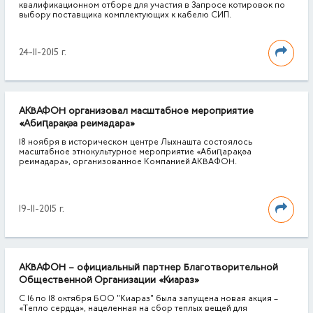
квалификационном отборе для участия в Запросе котировок по
выбору поставщика комплектующих к кабелю СИП.
24-11-2015 г.
АКВАФОН организовал масштабное мероприятие
«Абиԥарақәа реимадара»
18 ноября в историческом центре Лыхнашта состоялось
масштабное этнокультурное мероприятие «Абиԥарақәа
реимадара», организованное Компанией АКВАФОН.
19-11-2015 г.
АКВАФОН – официальный партнер Благотворительной
Общественной Организации «Киараз»
С 16 по 18 октября БОО "Киараз" была запущена новая акция –
«Тепло сердца», нацеленная на сбор теплых вещей для