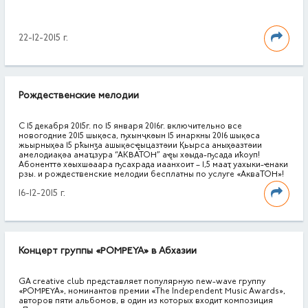
22-12-2015 г.
Рождественские мелодии
С 15 декабря 2015г. по 15 января 2016г. включительно все
новогодние 2015 шықәса, ҧхынҷкәын 15 инаркны 2016 шықәса
жьырныҳәа 15 рҟынӡа ашықәсҿыцазтәии Қьырса аныҳәазтәии
амелодиақәа амаҵзура “АКВАТОН” аҿы хәыда-ҧсада иҟоуп!
Абоненттә хәыхшәаара ҧсахрада иаанхоит – 1,5 мааҭ уахыки-ҽнаки
рзы. и рождественские мелодии бесплатны по услуге «АкваТОН»!
16-12-2015 г.
Концерт группы «POMPEYA» в Абхазии
GA creative club представляет популярную new-wave группу
«POMPEYA», номинантов премии «The Independent Music Awards»,
авторов пяти альбомов, в один из которых входит композиция