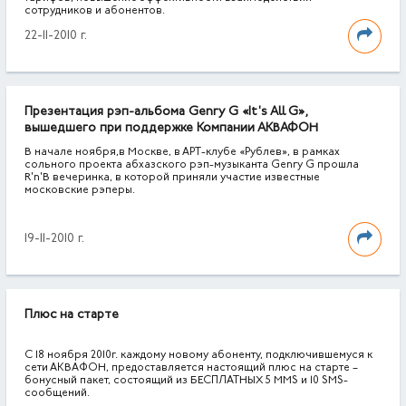
сотрудников и абонентов.
22-11-2010 г.
Презентация рэп-альбома Genry G «It's All G»,
вышедшего при поддержке Компании АКВАФОН
В начале ноября,в Москве, в АРТ-клубе «Рублев», в рамках
сольного проекта абхазского рэп-музыканта Genry G прошла
R'n'B вечеринка, в которой приняли участие известные
московские рэперы.
19-11-2010 г.
Плюс на старте
С 18 ноября 2010г. каждому новому абоненту, подключившемуся к
сети АКВАФОН, предоставляется настоящий плюс на старте –
бонусный пакет, состоящий из БЕСПЛАТНЫХ 5 MMS и 10 SMS-
сообщений.