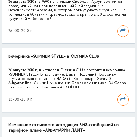
26 августа 2010 г. в 19:00 на площади Свободы г.Сухум состоится
праздничный концерт, посвященный 2-ой годовщине
Независимости Абхазии, в котором примут участие музыкальные
коллективы Абхазии и Краснодарского края. В 21:00 дискотека на
сухумской Набережной
25-08-2010 г.
Вечеринка «SUMMER STYLE» в OLYMPIA CLUB
26 августа 2010 г., в четверг в OLYMPIA CLUB состоится вечеринка
«SUMMER STYLE». В программе: Дарья Подолян (г. Воронеж),
студия эстрадного танца «DIADA» (г. Краснодар), Genry G.,
Alligator, Iksa, Джими Шумениа, Mr. Griboedov, Mr. Fubo, DJ Gocha.
Спонсор проекта Компания АКВАФОН.
25-08-2010 г.
Изменение стоимости исходящих SMS-сообщений на
тарифном плане «АКВАМАРИН ЛАЙТ»