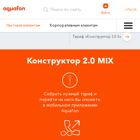
АҦСУА
Войти
Частным клиентам
Корпоративным клиентам
Тариф «Конструктор 2.0 S»
Конструктор 2.0 MIX
Собрать нужный тариф и
перейти на него Вы сможете
в мобильном приложении
Aquafon