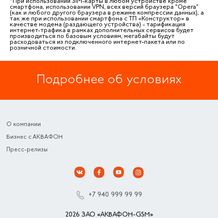
*При использовании SIM-карты в любом устройстве кроме
смартфона, использовании VPN, всех версий браузера "Opera"
(как и любого другого браузера в режиме компрессии данных), а
так же при использовании смартфона с ТП «Конструктор» в
качестве модема (раздающего устройства) - тарификация
интернет-трафика в рамках дополнительных сервисов будет
производиться по базовым условиям, мегабайты будут
расходоваться из подключенного интернет-пакета или по
розничной стоимости.
Подробнее об условиях
О компании
Бизнес с АКВАФОН
Пресс-релизы
+7 940 999 99 99
2026 ЗАО «АКВАФОН-GSM»