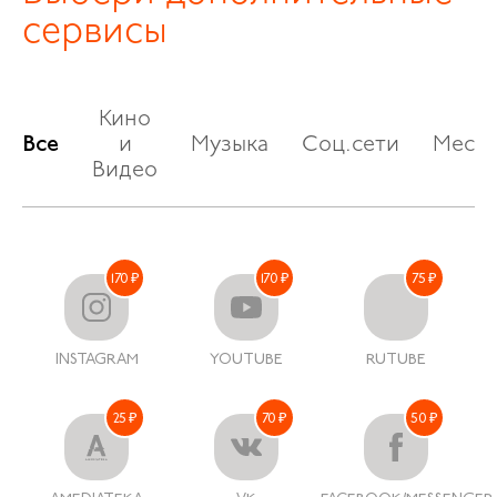
сервисы
Кино
Все
и
Музыка
Соц.сети
Месс
Видео
170 ₽
170 ₽
75 ₽
INSTAGRAM
YOUTUBE
RUTUBE
25 ₽
70 ₽
50 ₽