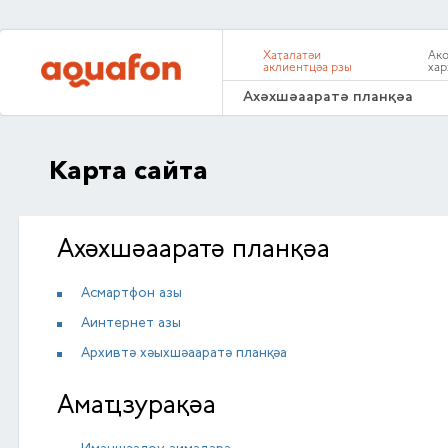
Хаҭалатәи
Ако
аклиентцәа рзы
хар
Ахәхшәааратә планқәа
Карта сайта
Ахәхшәааратә планқәа
Асмартфон азы
Аинтернет азы
Архивтә хәыхшәааратә планқәа
Амаҵзурақәа