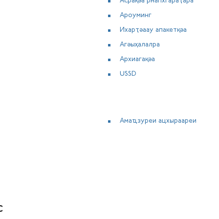
Асрақәа рнапхгараҭара
Ароуминг
Ихарҭәаау апакетқәа
Агәыҳалалра
Архиагақәа
USSD
Амаҵзуреи ацхыраареи
с