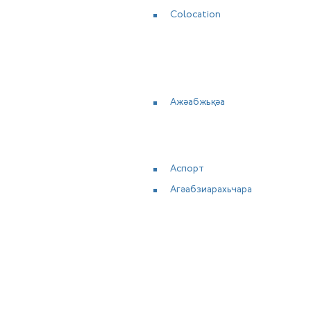
Colocation
Ажәабжьқәа
Аспорт
Агәабзиарахьчара