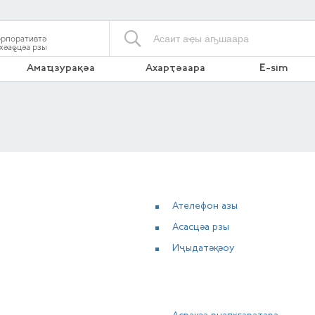
рпоративтә
хәаҩцәа рзы
Амаҵзурақәа
Ахарҭәаара
E-sim
Ателефон азы
Асасцәа рзы
Иҷыдатәқәоу