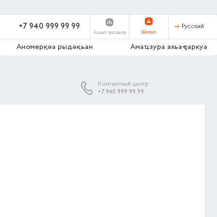
+7 940 999 99 99
Русский
Шәҭал
Асаит ахсаала
Аномерқәа рыдәқьан
Амаҵзура ахьаҿаркуа
Контактный центр
+7 940 999 99 99