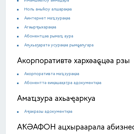
Иманшәалоу аимадара
Ноль аныҟоу алшарақәа
Аинтернет маҵзурақәа
Агәырҿыхарақәа
Абонентцәа рымаҵ аура
Аҧхьаӡаратә усурақәа рымҩаҧгара
Акорпоративтә хархәаҩцәа рзы
Акорпоративтә маҵзурақәа
Абоненттә еиқәшаҳаҭра адокументқәа
Амаҵзура ахьаҿаркуа
Аҿакразы адокументқәа
АҞӘАФОН ацхыраарала абизне