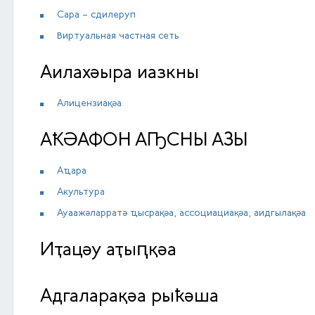
Сара – сдилеруп
Виртуальная частная сеть
Аилахәыра иазкны
Алицензиақәа
АҞӘАФОН АҦСНЫ АЗЫ
Аҵара
Акультура
Ауаажәларратә ҵысрақәа, ассоциациақәа, аидгылақәа
Иҭацәу аҭыԥқәа
Адгаларақәа рыҟәша