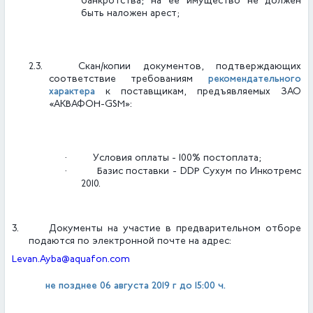
банкротства; на ее имущество не должен
быть наложен арест;
2.3.
Скан/копии документов, подтверждающих
рекомендательного
соответствие требованиям
характера
к поставщикам, предъявляемых ЗАО
«АКВАФОН-GSM»:
·
Условия оплаты - 100% постоплата;
·
Базис поставки -
DDP
Сухум по Инкотремс
2010.
3.
Документы на участие в предварительном отборе
подаются по электронной почте на адрес:
Levan
.
Ayba
@
aquafon
.
com
не позднее 06 августа 2019 г
до 15:00 ч.