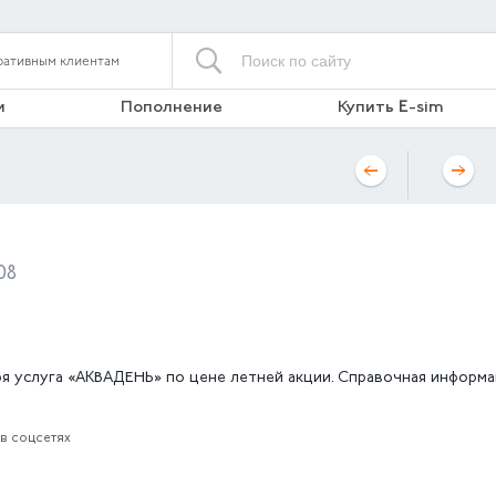
ративным клиентам
и
Пополнение
Купить E-sim
08
бря услуга «АКВАДЕНЬ» по цене летней акции. Справочная информ
в соцсетях