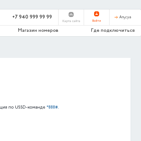
+7 940 999 99 99
Аҧсуа
Войти
Карта сайта
Магазин номеров
Где подключиться
*888#.
ация по USSD-команде