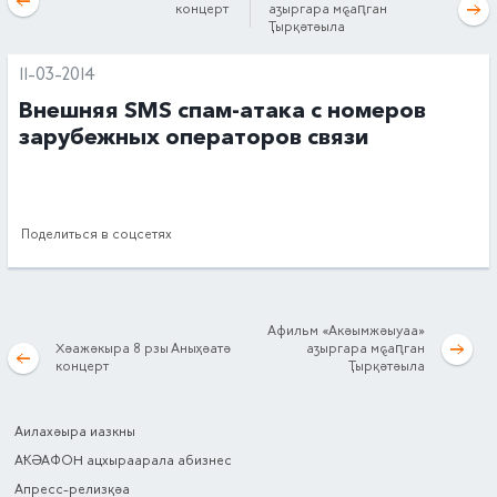
концерт
аӡыргара мҩаԥган
Ҭырқәтәыла
11-03-2014
Внешняя SMS спам-атака с номеров
зарубежных операторов связи
Поделиться в соцсетях
Афильм «Акәымжәыуаа»
Хәажәкыра 8 рзы Аныҳәатә
аӡыргара мҩаԥган
концерт
Ҭырқәтәыла
Аилахәыра иазкны
АҞӘАФОН ацхыраарала абизнес
Апресс-релизқәа