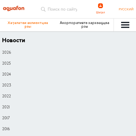
РУССКИЙ
Шәҭал
Хаҭалатәи аклиентцәа
Акорпоративтә хархәаҩцәа
рзы
рзы
Новости
2026
2025
2024
2023
2022
2021
2017
2016