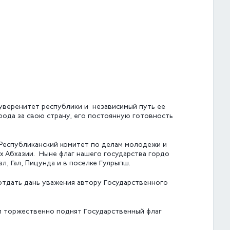
уверенитет республики и независимый путь ее
арода за свою страну, его постоянную готовность
Республиканский комитет по делам молодежи и
х Абхазии. Ныне флаг нашего государства гордо
л, Гал, Пицунда и в поселке Гулрыпш.
отдать дань уважения автору Государственного
ыл торжественно поднят Государственный флаг