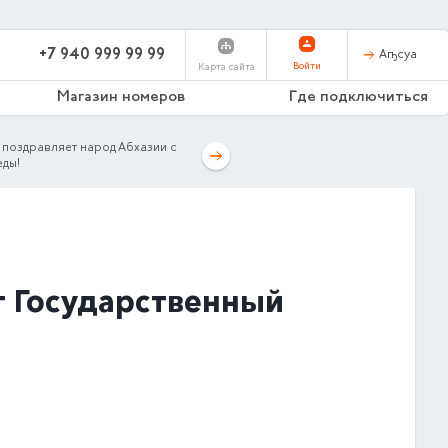
+7 940 999 99 99
Аҧсуа
Войти
Карта сайта
Магазин номеров
Где подключиться
оздравляет народ Абхазии с
ды!
т Государственный