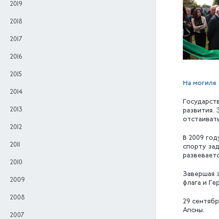
2019
2018
2017
2016
2015
На могиле 
2014
Государст
2013
развития. 
отстаивать
2012
В 2009 го
2011
спорту зад
развеваетс
2010
Завершая 
2009
флага и Ге
2008
29 сентябр
Апсны.
2007