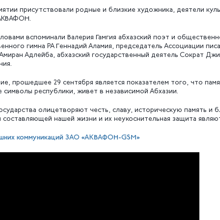
ятии присутствовали родные и близкие художника, деятели куль
АКВАФОН.
ловами вспоминали Валерия Гамгия абхазский поэт и общественн
енного гимна РА Геннадий Аламия, председатель Ассоциации пис
 Амиран Адлейба, абхазский государственный деятель Сократ Джи
ния.
е, прошедшее 29 сентября является показателем того, что памя
 символы республики, живет в независимой Абхазии.
сударства олицетворяют честь, славу, историческую память и б
 составляющей нашей жизни и их неукоснительная защита являют
шних коммуникаций ЗАО «АКВАФОН-GSM»