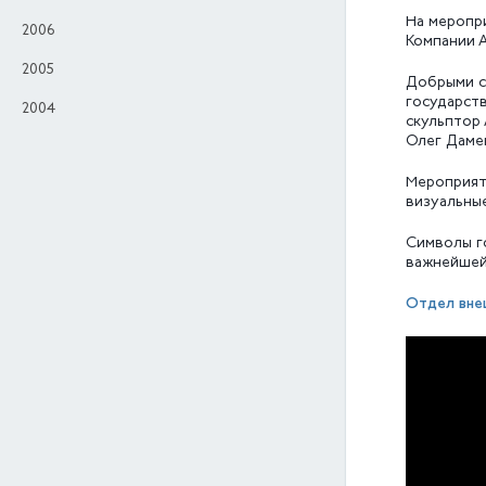
На меропри
2006
Компании 
2005
Добрыми с
государств
2004
скульптор
Олег Даме
Мероприяти
визуальные
Символы го
важнейшей
Отдел вне