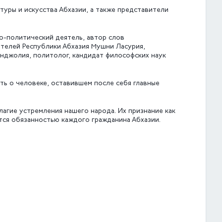
туры и искусства Абхазии, а также представители
о-политический деятель, автор слов
ателей Республики Абхазия Мушни Ласурия,
нджолия, политолог, кандидат философских наук
ть о человеке, оставившем после себя главные
лагие устремления нашего народа. Их признание как
ся обязанностью каждого гражданина Абхазии.